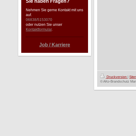
Sie haben Fragen?
Nehmen Sie gerne Kontakt mit uns
auf.
06838/5153070
oder nutzen Sie unser
Kontaktformular
.
Job / Karriere
Druckversion
|
Sit
© AKo-Brandschutz Ma