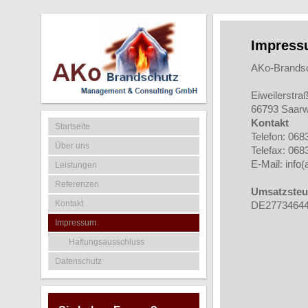
Impres
AKo-Brands
Eiweilerstra
66793 Saarw
Kontakt
Startseite
Telefon: 06
Über uns
Telefax: 06
E-Mail: info
Leistungen
Referenzen
Umsatzsteu
Kontakt
DE2773464
Impressum
Haftungsausschluss
Datenschutz